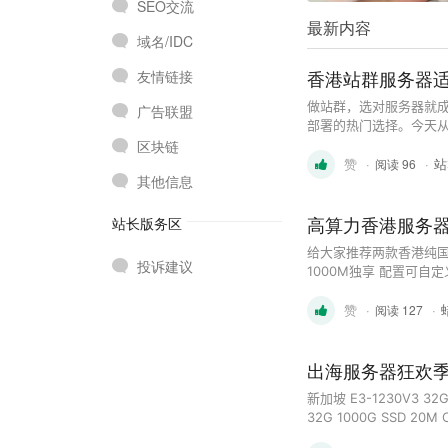
SEO交流
最新内容
域名/IDC
香港站群服务器适
友情链接
做站群，选对服务器就成
广告联盟
部署的热门选择。今天从
区块链
C段IP：彻底切断搜索
赞
·
·
站
断网站关联性 ...
阅读 96
其他信息
高算力香港服务
站长版务区
给大家推荐两款香港纯国际大带宽服务器 🌐🚀 E3 8G 
投诉建议
1000M独享 配置可自定义，最高可到88核心！高性能服务器 💪🏻🌌 咨询购买请认准
telegram：https://t.
赞
·
·
阅读 127
出海服务器狂欢季
新加坡 E3-1230V3 32G 1
32G 1000G SSD 20M CN2 3IP
国际 3IP 原价130U/月 活动价90U/月 20核