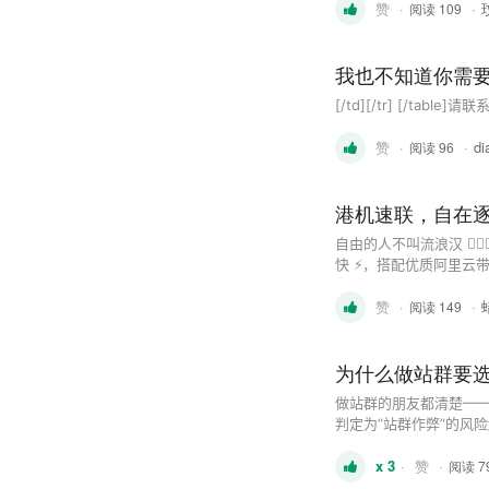
赞
·
·
...
阅读 109
我也不知道你需
[/td][/tr] [/table]请联
赞
·
·
di
阅读 96
港机速联，自在
自由的人不叫流浪汉 🚶‍♂️✨ 祝我们越来越好 
快 ⚡️，搭配优质阿里云带宽 ☁
HDD/15M/2IP 🖥 16H/32G
赞
·
·
请认准telegram：https:/
阅读 149
为什么做站群要选
做站群的朋友都清楚——
判定为“站群作弊”的风险
务器提供16个不同的C段
x 3
·
赞
·
比1C（253个IP ...
阅读 7