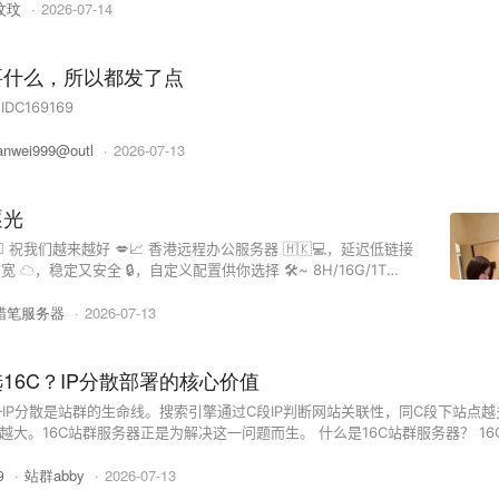
玟玟
·
2026-07-14
要什么，所以都发了点
系IDC169169
anwei999@outl
·
2026-07-13
逐光
📈 香港远程办公服务器 🇭🇰💻，延迟低链接
️，稳定又安全 🔒，自定义配置供你选择 🛠~ 8H/16G/1T
/1T HDD/15M/2IP 🖥 44H/32G/1T HDD/15M/2IP 🖥 咨询购买
蜡笔服务器
·
2026-07-13
/t.me/lookatmesealook QQ：3795 ...
16C？IP分散部署的核心价值
IP分散是站群的生命线。搜索引擎通过C段IP判断网站关联性，同C段下站点越
越大。16C站群服务器正是为解决这一问题而生。 什么是16C站群服务器？ 16
IP地址，总计约208个独立IP。这些IP分布在16个不同的网段中，彼此完全隔
·
站群abby
·
2026-07-13
9