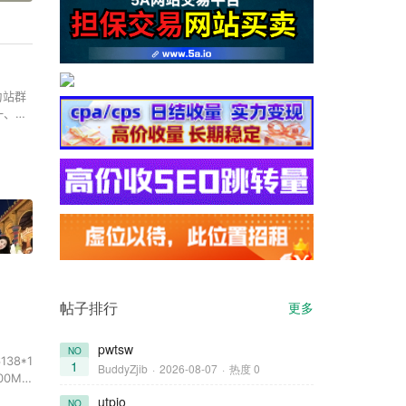
为站群
一、多
C段判
帖子排行
更多
pwtsw
NO
1
BuddyZjib
·
2026-08-07
·
热度 0
utpjo
NO