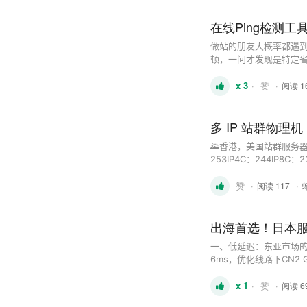
在线Ping检测
做站的朋友大概率都遇
顿，一问才发现是特定
因。 分享一个我发现的在
x 3
·
赞
·
运营商节点，专门用来快速定
阅读 1
多 IP 站群物理
🌄香港，美国站群服务
253IP4C：244IP8C：232IP16C：208IP 4H /16G/
24H/32G/1T/20
赞
·
·
请认准telegram：https:/
阅读 117
出海首选！日本服
一、低延迟：东亚市场的
6ms，优化线路下CN2
样优秀。无论跨境电商、
x 1
·
赞
·
开即用的快速部署 国内 ..
阅读 6