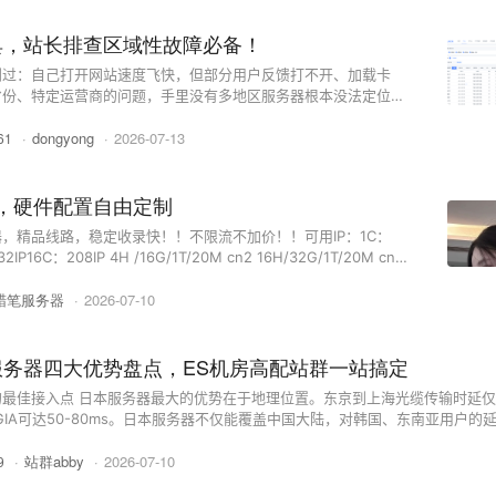
工具，站长排查区域性故障必备！
到过：自己打开网站速度飞快，但部分用户反馈打不开、加载卡
省份、特定运营商的问题，手里没有多地区服务器根本没法定位根
线网络拨测工具【itcece.com】国多省市电信、联通、移动三大
·
dongyong
·
2026-07-13
位网站区域性访问问题。🔥 功能场景# [*]更 ...
61
机，硬件配置自由定制
器，精品线路，稳定收录快！！不限流不加价！！可用IP：1C：
1T/20M cn2 16H/32G/1T/20M cn2
M cn2 🔥配置可自定义选购，更有独服，大带宽，高防服务器 咨询购买
蜡笔服务器
·
2026-07-10
/t.me/lookatmesealookQQ：3795091076 ...
务器四大优势盘点，ES机房高配站群一站搞定
最佳接入点 日本服务器最大的优势在于地理位置。东京到上海光缆传输时延
 GIA可达50-80ms。日本服务器不仅能覆盖中国大陆，对韩国、东南亚用户的
游戏出海还是内容平台，日本节点都是面向亚太市场的理想选择。 二、免备
·
站群abby
·
2026-07-10
.
9