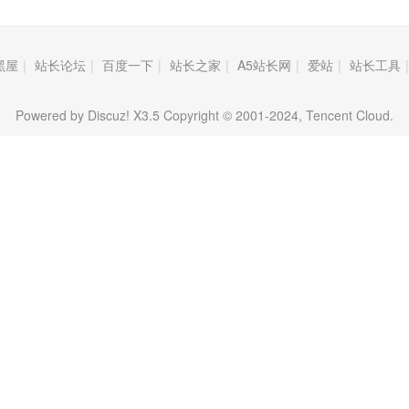
黑屋
|
站长论坛
|
百度一下
|
站长之家
|
A5站长网
|
爱站
|
站长工具
|
Powered by Discuz! X3.5 Copyright © 2001-2024, Tencent Cloud.