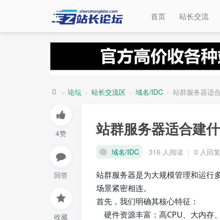
首页
站长交流
论坛
站长交流区
域名/IDC
站群服务器适
»
›
›
›
站
长
站群服务器适合建什
4赞
论
坛
域名/IDC
316 人阅读
|
0 人回
站群服务器是为大规模管理和运行多
回答
场景紧密相连。
首先，我们明确其核心特征：
硬件资源丰富：高CPU、大内存、
收藏