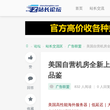
首页
站长交流
论坛
站长交流区
广告联盟
美国自营机房全新
»
›
›
›
站
长
美国自营机房全新上
赞
论
品鉴
坛
广告联盟
832 人阅读
|
0 人回
回答
美国高性能海外服务器 | 低延迟 
收藏