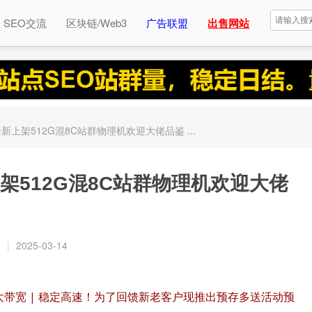
SEO交流
区块链/Web3
广告联盟
出售网站
上架512G混8C站群物理机欢迎大佬品鉴 ...
架512G混8C站群物理机欢迎大佬
复
|
2025-03-14
| 大带宽 | 稳定高速！为了回馈新老客户现推出预存多送活动预