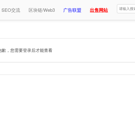
SEO交流
区块链/Web3
广告联盟
出售网站
抱歉，您需要登录后才能查看