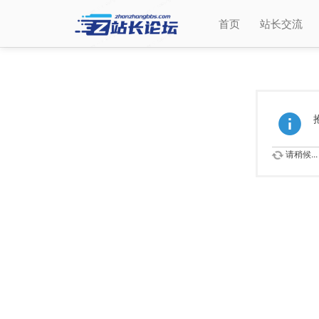
首页
站长交流
请稍候...