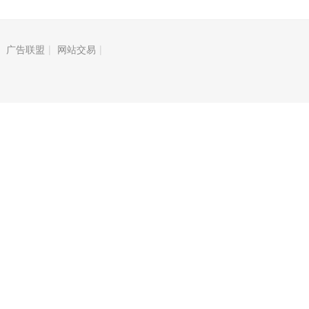
广告联盟
|
网站交易
|