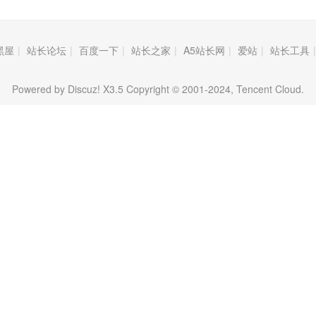
黑屋
|
站长论坛
|
百度一下
|
站长之家
|
A5站长网
|
爱站
|
站长工具
|
Powered by Discuz! X3.5 Copyright © 2001-2024, Tencent Cloud.