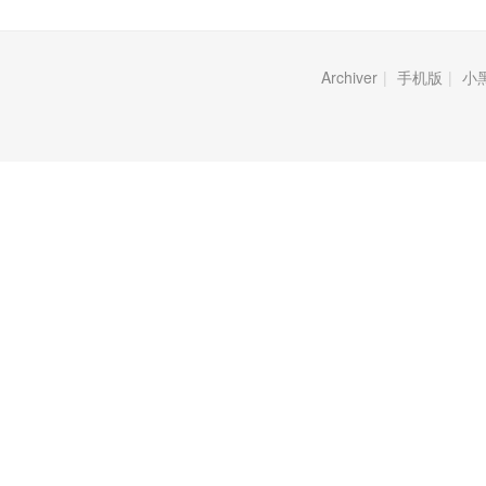
Archiver
|
手机版
|
小