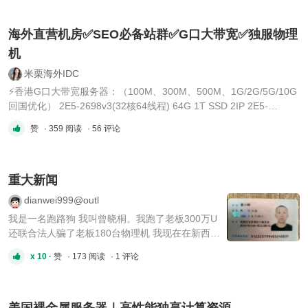
/ 1T SSD / 50M 配置可自定义，最大可以到
44H88 线程，欢迎咨询~ 💬 ✅ vps： 1H / 1G /
1IP / 5M 2H / 4G / 1IP / 5M 4H / 8G / 1IP / ...
海外直营机房✅SEO必备站群✅G口大带宽✅独服物理
机
米栗海外IDC
⚡️香港G口大带宽服务器：（100M、300M、500M、1G/2G/5G/10G
回国优化） 2E5-2698v3(32核64线程) 64G 1T SSD 2IP 2E5-
2673v4(40核80线程) 64G 1T SSD 2IP 2E5-2696v4(44核88线程)
赞
· 359 阅读
· 56 评论
64G 1T SSD 2IP ⚡️香港物理机：(15M、30M、100M) 8核16线
程/16G/1THDD/15M/2IP 16核32线程/32G/1THDD/15M/2IP 24核4
...
重大新闻
dianwei999@outl
我是一名跑路狗 我叫曾晓桐。我跑了老板300万U
还联合法人骗了老板180台物理机 我现在在新西兰
继续搞诈骗，骗人头来新西兰打工。然后敲诈加钱
x 10 ·
赞
· 173 阅读
· 1 评论
不然注销别人的工作签证。我的TG号叫柏林蓝马
克/ABCDEFGHIJKML RST 还有叫祁同伟 电话
19950138676 1592893 3270 ...
美国裸金属服务器｜高性能独享计算资源