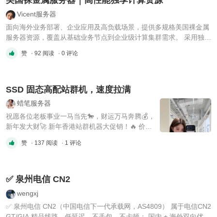
Vicent服务器
面向海外业务部署、企业应用及高负载场景，提供多规格美国裸金属
服务器资源，覆盖从基础业务节点到企业级计算集群需求。 采用独享
物理资源架构，CPU、内存、存储独立分配，避免共享资源带来的性
赞
· 92 阅读
· 0 评论
能波动，适合长期稳定运行。 配置覆盖： 🔹 基础计算系列 E5-2623
v4（4核8线程） 16G 内存｜1T SSD｜100M带宽 适合测试环境、 ...
SSD 固态高配站群机，速度拉满
蜡笔服务器
祝愿各位老板事业一马当先🐎，财运万马奔腾💰，
新年发大财🚀 新年香港站群机器大促销！🔥 价格
美丽，欢迎咨询~ 💬 8H/16G/1T SSD/50M ⚡️
赞
· 137 阅读
· 1 评论
12H/32G/1T SSD/50M ⚡️ 24H/64G/1T SSD/50M
⚡️ 32H/64G/1T SSD/50M ⚡️ 44H/128G/1T
SSD/50M ⚡️ 搭配固态盘跟50M的回国优化大带
宽，速度飞快~ 🚀 更有香港🇭🇰、美国🇺🇸、新
✅ 泉州电信 CN2
...
wengxj
✅ 泉州电信 CN2（中国电信下一代承载网，AS4809） 属于电信CN2
GT/GIA 精品线路，低延迟、不丢包、不卡顿； 国内 + 海外双向优化