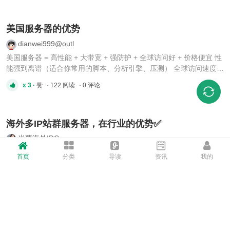
格更具竞争力，IP资源丰富度远超亚太地区。硬件配置灵活，CPU可
...
美国服务器的优势
dianwei999@outl
美国服务器 = 高性能 + 大带宽 + 强防护 + 全球访问好 + 价格便宜 性
能强到离谱（适合你常用的脚本、分析引擎、压测） 全球访问速度均
衡（跨境业务首选）美国机房的国际出口带宽巨大，适合： [*]海外用
x 3 ·
赞
· 122 阅读
· 0 评论
户访问 [*]TG、海外 API [*]跨境网站 [*]CDN 源站 [*]海外镜像 [*]美国
是全球高防节点最多的地区： [*]常见 100 ...
海外多IP站群服务器，在行业的优势✅
米栗海外IDC
一、什么是站群服务器？ ✅站群服务器是专为批量托管、管理大量独
首页
分类
导读
资讯
我的
立网站而定制的服务器，核心特征是支持大量独立IP分配，让每个网
站可绑定专属的IP，实现站点间隔与集中管控。 二、在行业内优势是
x 1 ·
赞
· 231 阅读
· 40 评论
什么？ ✅多个独立IP，一站点一IP互不牵连，防关联防风控，批量建
站更省心！ ✅大带宽+高性能。单台承载数十网站，集中管理 ...
🚀限量香港站群 先测后付