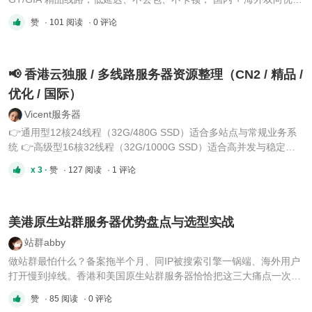
（直连 NTT/PCCW 国际出口）； 1、IP 纯净；2、极致网络性能
赞
· 101 阅读
· 0 评论
（稳定不卡）低延迟：国内三网访问快，跨境延迟比普通线路低
30%–50% 国内：≤50ms亚洲：50–80ms北美：120–180ms（GIA
更优）低 ...
📢 香港云独服 / 多线路服务器资源整理（CN2 / 精品 /
优化 / 国际）
Vicent服务器
👉通用型12核24线程（32G/480G SSD）适合多站点与常规业务系
统 👉高级型16核32线程（32G/1000G SSD）适合高并发与稳定业
务运行 👉性能型22核44线程（128G/2000G SSD）适合站群、采集
x 3 ·
赞
· 127 阅读
· 1 评论
与自动化任务 👉超算型44核88线程（256G/2000G SSD）适合大规
模集群与重负载业务。 ⚙️ 产品特点 香港本地机房部署，多线路可选
（CN2 / 精 ...
美港原生站群服务器优势盘点与选型实战
站群abby
做站群最怕什么？备案拖半个月、同IP被搜索引擎一锅端、海外用户
打开慢到掉线。香港和美国原生站群服务器恰恰把这三大痛点一次性
解决。 美国站群服务器：大带宽+高性价比 美国站群服务器以海量原
赞
· 85 阅读
· 0 评论
生IP池和G口大带宽著称，适合欧美市场大规模部署。同等配置下价