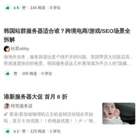
，他们香港对接的运营商也说是曾小桐和他们对接的。还真是他跑路
x 6 ·
赞
· 144 阅读
· 0 评论
了他老板，曾小桐真的厉害，第一次见到IDC被自己人跑路的。 柏林
蓝马克 祁同伟 ...
韩国站群服务器适合谁？跨境电商/游戏/SEO场景全
拆解
站群abby
做海外业务，服务器选址是个绕不开的问题。美国带宽大但延迟高，
香港速度快但价格贵。韩国服务器这几年逐渐成为不少人的“隐藏选
项”——尤其适合面向东亚市场的业务。今天从业务场景角度聊聊韩
赞
· 105 阅读
· 0 评论
国服务器到底适合做什么。韩国服务器的三大核心优势低延迟覆盖东
亚。 韩国首尔到中国大陆的平均延迟约30-80ms，比美国（150-
250m ...
港新服务器大促 首月 6 折
蜡笔服务器
🌠 香港/新加坡物理机云主机促销活动现在开始
啦，首月 6 折优惠！！价格超优惠！！🎉 ✅ 独
服： 6H / 32G / 1T SSD / 50M 8H / 32G / 1T
x 1 ·
赞
· 123 阅读
· 1 评论
SSD / 50M 16H / 32G / 1T SSD / 50M 32H / 32G