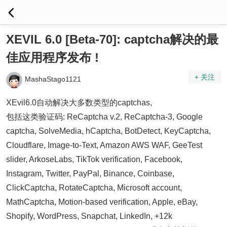
XEVIL 6.0 [Beta-70]: captcha解决的最
佳应用程序发布 !
+ 关注
MashaStago1121
XEvil6.0自动解决大多数类型的captchas,
包括这类验证码: ReCaptcha v.2, ReCaptcha-3, Google
captcha, SolveMedia, hCaptcha, BotDetect, KeyCaptcha,
Cloudflare, Image-to-Text, Amazon AWS WAF, GeeTest
slider, ArkoseLabs, TikTok verification, Facebook,
Instagram, Twitter, PayPal, Binance, Coinbase,
ClickCaptcha, RotateCaptcha, Microsoft account,
MathCaptcha, Motion-based verification, Apple, eBay,
Shopify, WordPress, Snapchat, LinkedIn, +12k