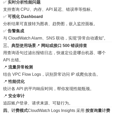
✅
实时分析性能问题
支持查询 CPU、内存、API 延迟、错误率等指标。
✅
可视化 Dashboard
分析结果可直接转为图表、趋势图，嵌入监控面板。
✅
告警集成
与 CloudWatch Alarm、SNS 联动，实现“异常自动通知”。
三、典型使用场景
📍
网站或接口 500 错误排查
用查询语句过滤出报错日志，快速定位是哪台机器、哪个
API 出错。
📍
流量异常检测
结合 VPC Flow Logs，识别异常访问 IP 或爬虫攻击。
📍
性能优化
统计各 API 的平均响应时间，帮你发现性能瓶颈。
📍
安全审计
追踪账户登录、请求来源、可疑行为。
四、计费模式
CloudWatch Logs Insights 采用
按查询量计费