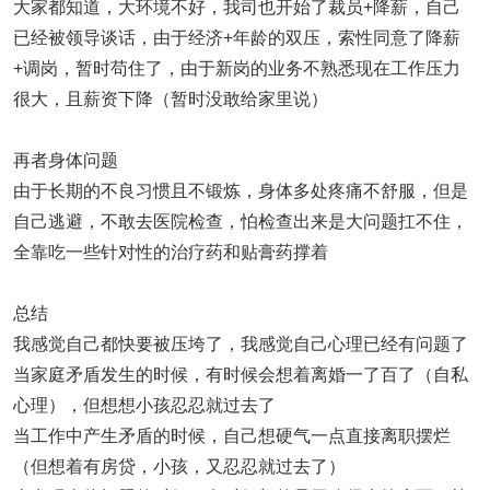
大家都知道，大环境不好，我司也开始了裁员+降薪，自己
已经被领导谈话，由于经济+年龄的双压，索性同意了降薪
+调岗，暂时苟住了，由于新岗的业务不熟悉现在工作压力
很大，且薪资下降（暂时没敢给家里说）
再者身体问题
由于长期的不良习惯且不锻炼，身体多处疼痛不舒服，但是
自己逃避，不敢去医院检查，怕检查出来是大问题扛不住，
全靠吃一些针对性的治疗药和贴膏药撑着
总结
我感觉自己都快要被压垮了，我感觉自己心理已经有问题了
当家庭矛盾发生的时候，有时候会想着离婚一了百了（自私
心理），但想想小孩忍忍就过去了
当工作中产生矛盾的时候，自己想硬气一点直接离职摆烂
（但想着有房贷，小孩，又忍忍就过去了）