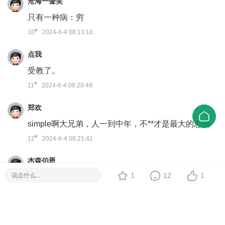
沧海一聲笑
只有一种病：穷
#
10
2024-6-4 08:13:10
点我
受教了。
#
11
2024-6-4 08:20:49
郑欢
simple啊大兄弟，人一到中年，不**才是最大的恩赐
#
12
2024-6-4 08:21:41
杰森伯恩
1
12
1
这些都不是什么大问题，第一个问题，能稳住你老婆
才是最重要的，要一切要以她为中心，选边站在你老
婆这边，唯她是从。只要你老婆情绪稳定了，心情愉
快，矛盾就少了。第二个问题，我帮不了你，你要保
住饭碗，就要把该干的工作干好，不要太计较，多创