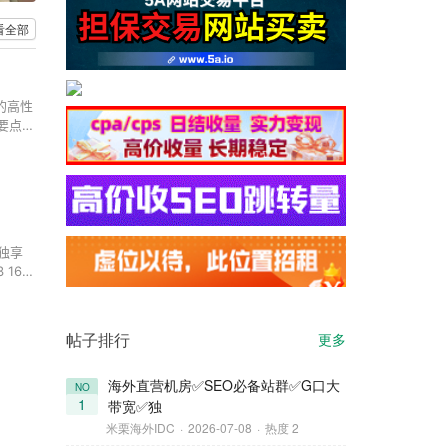
看全部
的高性
要点，
核以上
 独享
3 16G
32G
帖子排行
更多
海外直营机房✅SEO必备站群✅G口大
NO
1
带宽✅独
米栗海外IDC
·
2026-07-08
·
热度 2
4C2C