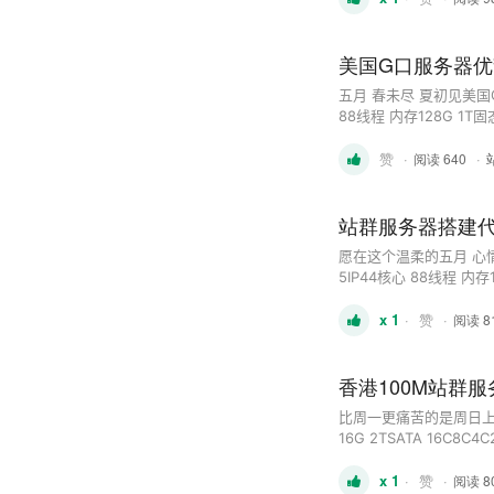
美国G口服务器优
五月 春未尽 夏初见美国G口独服
88线程 内存128G 1T固态
100M 独享e3 16G 2TS
赞
·
·
享e3 16G 500GSSD 16
阅读 640
站群服务器搭建代
愿在这个温柔的五月 心情 身体
5IP44核心 88线程 内存1
16C8C4C2C 100M 独享
x 1
·
赞
·
16C8C4C2C 100M 独享e
阅读 8
香港100M站群
比周一更痛苦的是周日上班美国原
16G 2TSATA 16C8C4C
500GSSD 16C8C4C2C
x 1
·
赞
·
1TSSD 16C8C4C2C 
阅读 8