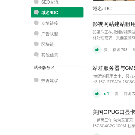
SEO交流
域名/IDC
域名/IDC
影视网站建站租用
友情链接
如果你正在规划影视网站
广告联盟
能处理需求，又要兼顾S
区块链
供你一步步落地参考： 
赞
·
·
（如双路E5-26 ...
阅读 793
其他信息
站群服务器与CM
站长版务区
“幸运的概率太小，努力才是硬道
投诉建议
e3 16G 2TSATA 16C8
500GSSD 16C8C4C2C
x 1
·
赞
·
阅读 7
美国GPUG口显
一晃两三年 匆匆又夏天 ​​​ 
16C8C4C2C 100M 独享 
16C8C4C2C 100M 独享