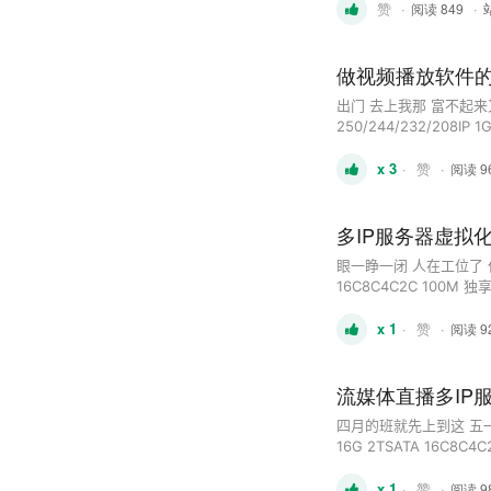
赞
·
·
100M 独享 双e5-2640V4
阅读 849
做视频播放软件
出门 去上我那 富不起来又饿
250/244/232/208IP
2640 v4 1TB SSD 
x 3
·
赞
·
Gold 6152 64GB 50
阅读 9
多IP服务器虚拟
眼一睁一闭 人在工位了 休息的
16C8C4C2C 100M 独享 
16C8C4C2C 100M 独享
x 1
·
赞
·
100M 独享 双e5-2640V4
阅读 9
流媒体直播多IP
四月的班就先上到这 五一后继续
16G 2TSATA 16C8C4C
500GSSD 16C8C4C2C
x 1
·
赞
·
1TSSD 16C8C4C2C 10
阅读 9