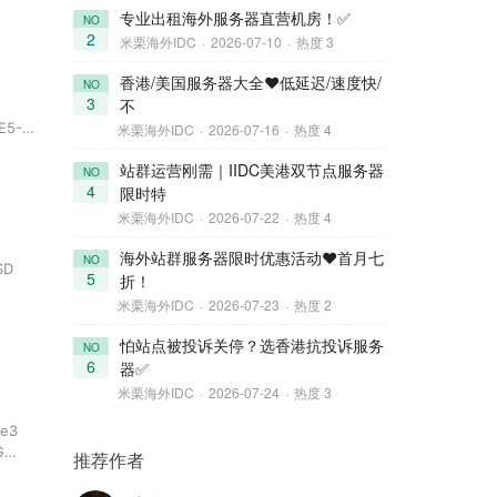
专业出租海外服务器直营机房！✅
NO
2
米栗海外IDC
·
2026-07-10
·
热度 3
香港/美国服务器大全❤️低延迟/速度快/
NO
3
不
E5-
米栗海外IDC
·
2026-07-16
·
热度 4
DUAL
站群运营刚需｜IIDC美港双节点服务器
NO
4
限时特
米栗海外IDC
·
2026-07-22
·
热度 4
海外站群服务器限时优惠活动❤️首月七
NO
SD
5
折！
米栗海外IDC
·
2026-07-23
·
热度 2
4C2C
怕站点被投诉关停？选香港抗投诉服务
NO
6
器✅
米栗海外IDC
·
2026-07-24
·
热度 3
e3
G
推荐作者
2G