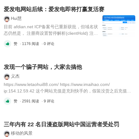
爱发电网站后续：爱发电即将打赢复活赛
Hui慧
目前 afdian.net ICP备案号已重新获批，但域名状
态仍然是， 注册商设置暂停解析(clientHold) 注册
商设置禁止转移(clientTransferProhibited) 消息来
赞
· 1176 阅读
· 0 评论
源：新网官网客服状态,原因:违规乱纪，根据海南
省公安厅来函要求，网站afdian.net存在违规行
为。经我局调查，该域名在北京新网数码信息技术
有限公司注册。 根据《互联网 ...
发现一个骗子网站，大家去搞他
义杰
https://www.letaohui88.com/ https://www.imaihao.com/
ip:154.12.59.42 这个网站充值是充到快手的，假装没货之后充值到
200才能提现。 请各位大佬打死他！
赞
· 2591 阅读
· 9 评论
三年内有 22 名日漫盗版网站中国运营者受处罚
移动的风景