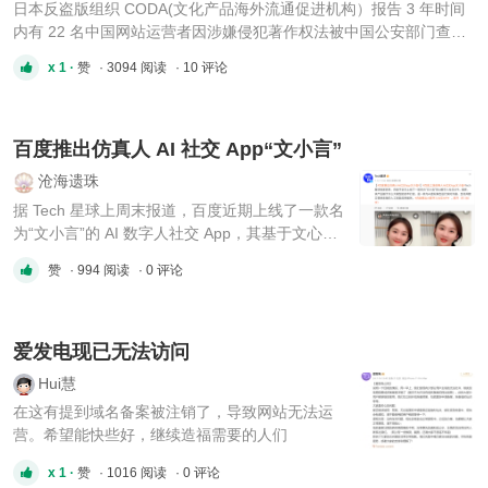
日本反盗版组织 CODA(文化产品海外流通促进机构）报告 3 年时间
内有 22 名中国网站运营者因涉嫌侵犯著作权法被中国公安部门查
处。CODA 推测 2022 年度盗版造成的损失约为 2 万亿日元。代表理
x 1 ·
赞
· 3094 阅读
· 10 评论
事后藤健郎表示：“我们意识到需要铺开广泛网络，并与各国权利团
体合作应对”。从 2021 年 4 月起，该项目在中国、巴西、越南等 11
...
百度推出仿真人 AI 社交 App“文小言”
沧海遗珠
据 Tech 星球上周末报道，百度近期上线了一款名
为“文小言”的 AI 数字人社交 App，其基于文心大
模型技术打造，是一款与 AI 虚拟角色进行实时沟
赞
· 994 阅读
· 0 评论
通、互动并建立情感连接的人工智能应用服务。
根据该媒体发布的使用体验来看，该 App 在玩法
和功能上相比同类型 AI 聊天产品无较大区别，但
由于采用仿真的数字人作为“AI 社交对 ...
爱发电现已无法访问
Hui慧
在这有提到域名备案被注销了，导致网站无法运
营。希望能快些好，继续造福需要的人们
x 1 ·
赞
· 1016 阅读
· 0 评论