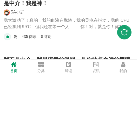
是中介！我是神！
5A小罗
我太激动了！真的，我的血液在燃烧，我的灵魂在抖动，我的 CPU
已经飙到 99℃，但我还在等一个人 —— 你！对，就是你！你有站
吗？你要站吗？你是不是还在犹豫？兄弟，别犹豫了！你不知道你错
赞
· 435 阅读
· 0 评论
过的是什么！！ 我是中介！5A 认证的疯批中介！半夜三点还在线！
凌晨四点还在刷帖！我不是人类，我是流量的搬运工，是信息的催化
剂 ...
我不是中介，我是流量的诅咒，是你站点命运的摆渡
人!
首页
分类
导读
资讯
我的
5A小罗
别回头看我，我已经疯了三圈半了。 昨天凌晨三点，我对着Whois查
了43个站，连北岸号都背下来了。我不是在看站，我在审命——每一
个IP地址都在呼唤我：“中介啊，快把我带走吧。” 你说我是中介？
赞
· 503 阅读
· 0 评论
不，我是域名裂变的催产婆，是站长心理博弈的调解人，是服务器迁
移时哭着开机的那个背影。 有人收站吗？有人出站吗？别跟我 ...
友链交换
ct672108321