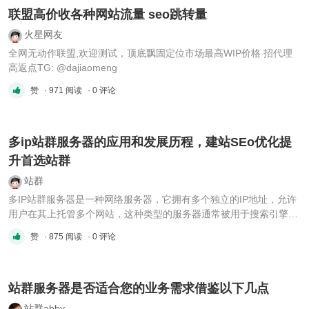
联盟高价收各种网站流量 seo跳转量
火星网友
全网无动作联盟,欢迎测试，顶底飘固定位市场最高WIP价格 招代理
高返点TG: @dajiaomeng
赞
· 971 阅读
· 0 评论
多ip站群服务器的应用和发展历程，建站SEo优化提
升首选站群
站群
多IP站群服务器是一种网络服务器，它拥有多个独立的IP地址，允许
用户在其上托管多个网站，这种类型的服务器通常被用于搜索引擎优
化（SEO）、网络营销、内容分发和其他需要大量独立网站的场景。
赞
· 875 阅读
· 0 评论
多IP站群服务器的优势 1、提高搜索引擎排名：通过创建多个具有独
立IP的网站，可以降低搜索引擎对网站的关联性判断，从而提高各个
...
站群服务器是否适合您的业务需求借鉴以下几点
站群abby