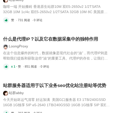
咖啡一端 开始搬砖 香港原生站群10M 双E5-2650v2 1/2TSATA
32GB 10M 1c/4c 双E5-2650v2 1/2TSATA 32GB 10M 8C 美国原生
站群100M/G口20TB E3 1TB/240GSSD 16GB 100M/G口20TB
赞
· 731 阅读
· 0 评论
2C/4C/8C/16C e5-2640 1TB/240GSSD 16GB 100M/G口20TB
2C/4C/8C/16C 双E5-2620 v2 1T ...
什么是代理IP？以及它在数据采集中的独特作用
LoongProxy
在这个信息爆炸的时代，数据就像是现代社会的“油”，而代理IP则是
帮助我们提炼和获取这些“油”的重要工具。代理IP的存在，让我们在
数据的海洋中遨游时，能够更加从容不迫。今天，就让我们一起深入
x 1 ·
赞
· 851 阅读
· 0 评论
了解一下代理IP的奥秘，以及它在数据采集中的独特作用。 什么是代
理IP？简单来说，代理IP就像是一位默默无闻的中间人，它在 ...
站群服务器适用于以下业务seo优化站注册站等优势
站群abby
今天开始坏运气清零 好运加满 ​​​ 美国G口服务器 E3 1TB/240GSSD
16GB 1G独享 5IP e5-2640 1TB/240GSSD 16GB 1G独享 5IP 双E5-
2640 v4 1TB SSD 32GB 1G 独享 5IP 香港原生站群服务器双