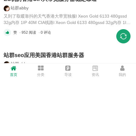
站群abby
又到了取暖靠抖的天气香港大带宽独服l Xeon Gold 6133 480gssd
32g内存 1IP 40M CIA线路l Xeon Gold 6133 480gssd 32g内存 1IP
100M CIA线路香港原生站群服务器双e5DUAL E5-2650v2 32G
赞
· 952 阅读
· 0 评论
1T/2TSATA 1c/4c/8C 10M独享美国洛杉矶原生站群服务器e3 16G
1TSATA/240GSSD 16C8C4C2C g口20TB /100M独享e5 16G
1TSATA/240GSSD 16C8C4C ...
站群seo应用美国香港站群服务器
站群abby
冬是慢入的 但冷是突然的美国G口服务器E3随机CPU 1TB/240GSSD
首页
分类
导读
资讯
我的
16GB 1G不限 独享无限 5IP双E5-2640 v4 1TB SSD 32GB 1G不限
独享无限 5IP香港大带宽独服l Xeon Gold 6133 480gssd 32g内存
赞
· 1046 阅读
· 0 评论
1IP 40M CIA线路l Xeon Gold 6133 480gssd 32g内存 1IP 100M CIA
线路香港原生站群服务器双e5DUAL E5-2650v2 32G 1T/2TSATA
1c/4c/8C ...
联盟高价收各种网站流量 seo跳转量
火星网友
全网无动作联盟,欢迎测试，顶底飘固定位市场最高WIP价格 招代理
高返点TG: @dajiaomeng