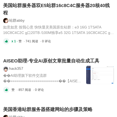
美国站群服务器双E5站群16c8C4C服务器20核40线
程
站群abby
如意如意 按我心意 快快显灵美国原生站群：e3 16G 1TSATA
16C8C4C2C g口20TB /100M独享e5 32G 1TSATA 16C8C4C2C g口
20TB /100M独享e5 16G 240GSSD 16C8C4C2C g口20TB /100M独
x 1 ·
赞
· 741 阅读
· 0 评论
享双e5-2640V4 32G 1TSSD 16C8C4C2C g口20TB /100M独享香港
原生/广播站群：双E5-2650v2 2TB SATA 32GB 10M
244IP/232IPE5-2630V4*2/32G/1TSSD/20M/ ...
AISEO助理-专业AI原创文章批量自动生成工具
hack357
��AI助理旗下软件交流群
��=======================��【AISEO
助理】—站长神器！软件操作教程：
赞
· 857 阅读
· 0 评论
https://www.bilibili.com/video/BV1nr2qYYEHG更
新日志：https://www.ai-
seo.cc/gxrz.html=======================�
�【AI媒体助理】—自媒体神器软件操作教
美国香港站群服务器搭建网站的步骤及策略
程:https://www.bilibili.com/video/BV1HKkqYXE1J
站群abby