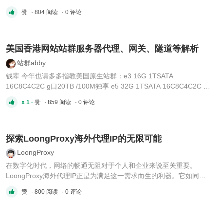
1TSATA 16C8C4C2C g口20TB /100M独享e5 16G 240GSSD
赞
· 804 阅读
· 0 评论
16C8C4C2C g口20TB /100M独享双e5-2640V4 32G 1TSSD
16C8C4C2C g口20TB /100M独享美国G口服务器：E3随机CPU
1TB/240GSSD 16GB 1G不限 独享无限 5IP ...
美国香港网站站群服务器代理、网关、隧道等解析
站群abby
钱辈 今年也请多多指教美国原生站群：e3 16G 1TSATA
16C8C4C2C g口20TB /100M独享 e5 32G 1TSATA 16C8C4C2C g
口20TB /100M独享e5 16G 240GSSD 16C8C4C2C g口20TB /100M
x 1 ·
赞
· 859 阅读
· 0 评论
独享 双e5-2640V4 32G 1TSSD 16C8C4C2C g口20TB /100M独享
香港原生/广播站群：双E5-2650v2 2TB SATA 32GB 10M
244IP/232IP E5-2630V4*2/32G/1TSSD/20M/ 1C ...
探索LoongProxy海外代理IP的无限可能
LoongProxy
在数字化时代，网络的畅通无阻对于个人和企业来说至关重要。
LoongProxy海外代理IP正是为满足这一需求而生的利器。它如同一
扇窗户，打开了通往全球的视野，使得用户可以轻松获取国际信息，
赞
· 800 阅读
· 0 评论
提升工作效率。通过使用LoongProxy，用户不仅能够享受更快的网
络速度，还能在安全性和隐私保护上得到保障。本文将深入探讨
LoongProxy海 ...