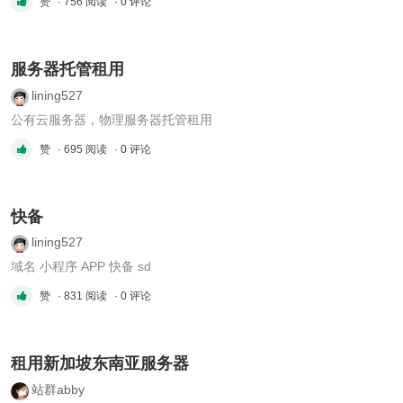
赞
· 756 阅读
· 0 评论
1TSSD 16C8C4C2C g口20TB /100M独享香港原生/广播站群：双
E5-2650v2 2TB SATA 32GB 10M 244IP/232IPE5-
2630V4*2/32G/1TSSD/20M/ 1C（254个ip ）E5- ...
服务器托管租用
lining527
公有云服务器，物理服务器托管租用
赞
· 695 阅读
· 0 评论
快备
lining527
域名 小程序 APP 快备 sd
赞
· 831 阅读
· 0 评论
租用新加坡东南亚服务器
站群abby