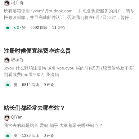
冯启春
所有邮箱使用 *yxvm*@outlook.com ，并包含免费服务的用户，请尽
快修改邮箱，并且完成邮件认证, 否则我们将在6月7日12时，暂停账
户下所有服务。 这个是电报通知群公告内容
x 2 ·
赞
· 9692 阅读
· 11 评论
https://t.me/yxvmcom/58公告群https://t.me/yxvmcom自信打开群观
看公告 我不知道当你们看到这个内容的第一反应是什么？ 公告是在
今天14：05分发步的 ...
注册时候便宜续费咋这么贵
啵項谷
.cyou 什么野鸡注册局 域名 vps.cyou 买的时候5刀 (续费价格差不多)
刚看续费tmd看100刀 我滴妈
赞
· 6814 阅读
· 9 评论
站长们都经常去哪些站？
QiYan
我常去的就是站长 爱站 知乎 大家都常去哪些站点？
赞
· 1239 阅读
· 0 评论