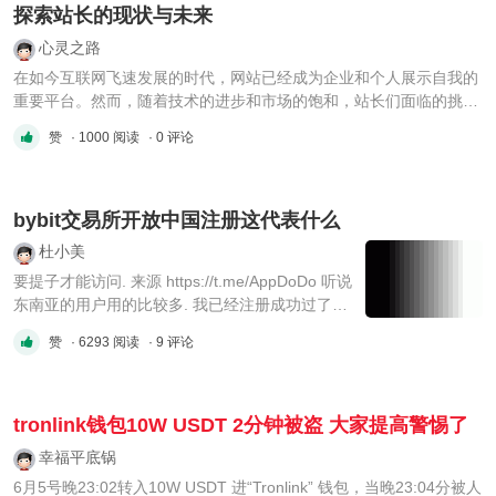
探索站长的现状与未来
心灵之路
在如今互联网飞速发展的时代，网站已经成为企业和个人展示自我的
重要平台。然而，随着技术的进步和市场的饱和，站长们面临的挑战
也越来越多。那么，当前的站长群体都在忙些什么？他们需要什么样
赞
· 1000 阅读
· 0 评论
的资源和支持才能在激烈的竞争中脱颖而出？ 站长的现状与趋势 1.
SEO优化：持续的焦点 无论是大型企业网站还是个人博客，SEO（
...
bybit交易所开放中国注册这代表什么
杜小美
要提子才能访问. 来源 https://t.me/AppDoDo 听说
东南亚的用户用的比较多. 我已经注册成功过了L1
认证. L2 要账单. 我的邀请链接.
赞
· 6293 阅读
· 9 评论
https://www.bybitglobal.com/invite?ref=A81KWV6
tronlink钱包10W USDT 2分钟被盗 大家提高警惕了
幸福平底锅
6月5号晚23:02转入10W USDT 进“Tronlink” 钱包，当晚23:04分被人