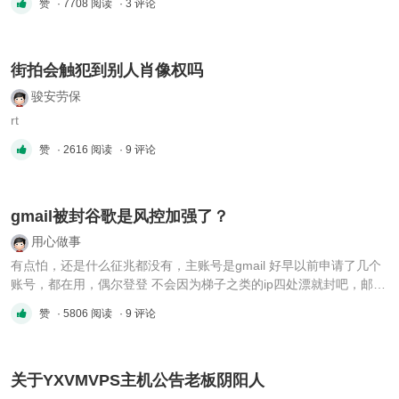
赞
· 7708 阅读
· 3 评论
街拍会触犯到别人肖像权吗
骏安劳保
rt
赞
· 2616 阅读
· 9 评论
gmail被封谷歌是风控加强了？
用心做事
有点怕，还是什么征兆都没有，主账号是gmail 好早以前申请了几个
账号，都在用，偶尔登登 不会因为梯子之类的ip四处漂就封吧，邮箱
也很难滥用什么的感觉？
赞
· 5806 阅读
· 9 评论
关于YXVMVPS主机公告老板阴阳人