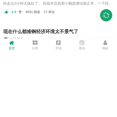
转走仅2分钟太疯狂了。 前面并且前面小额度测试都正常，一下转入
大额就没有了。 折合RMB 70多万啊啊就这样没有了，心灰意冷！
x 3 ·
赞
· 9031 阅读
· 17 评论
https://tronscan.org/#/address/TYnqrnXX9MBgjwjQyXkLsjx6tTdPiN
vPZb/transfers 被这个家伙盗了，这个家伙盗了不少U啊也不转 ...
现在什么都难锕经济环境太不景气了
二号老头
我先说一下 我有个朋友在一个垄断本地肉食业的
首页
分类
导读
资讯
我的
工厂上班 对于各类香肠 腊肠 火腿 烤鸡之类的肉
食品，我们当地基本最认同这个牌子，这个牌子也
赞
· 2087 阅读
· 8 评论
基本只卖本地，不卖外地除了网络渠道 在本地处
于垄断地位，二三十年了，一直处于上升阶段 可
是今年，他们工厂居然间歇性停工了。。。 每个
周 干四休三 本地垄断地位的居 ...
有没有比较不错的什么机械键盘
杜小美
京造 N990 怎样？
赞
· 5325 阅读
· 9 评论